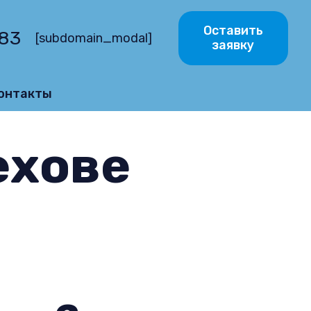
Оставить
-83
[subdomain_modal]
заявку
онтакты
ехове