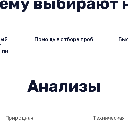
ему выбирают 
ный
Помощь в отборе проб
Быс
л
ний
Анализы
Природная
Техническая