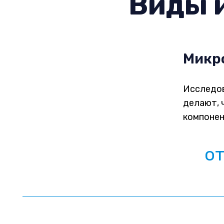
Виды 
Микро
Исследов
делают, 
компонен
о