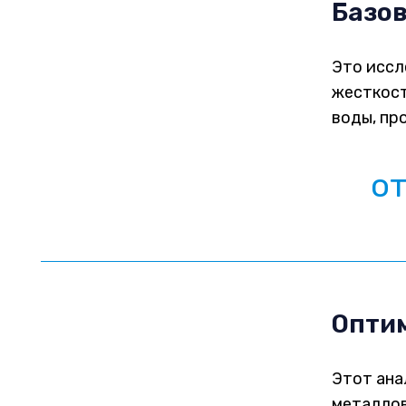
Базов
Это иссл
жесткост
воды, пр
о
Оптим
Этот ана
металлов