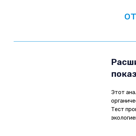
о
Расши
пока
Этот ана
органиче
Тест про
экологие