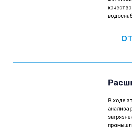
качества
водоснаб
о
Расши
В ходе э
анализа 
загрязне
промышле