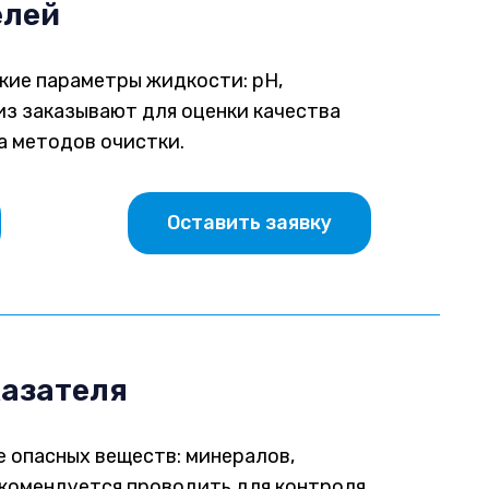
елей
кие параметры жидкости: pH,
из заказывают для оценки качества
а методов очистки.
Оставить заявку
казателя
е опасных веществ: минералов,
екомендуется проводить для контроля