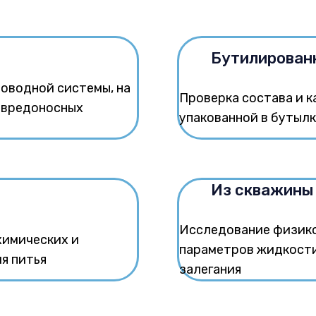
Бутилирован
оводной системы, на
Проверка состава и к
х вредоносных
упакованной в бутыл
Из скважины
Исследование физико
химических и
параметров жидкости
я питья
залегания