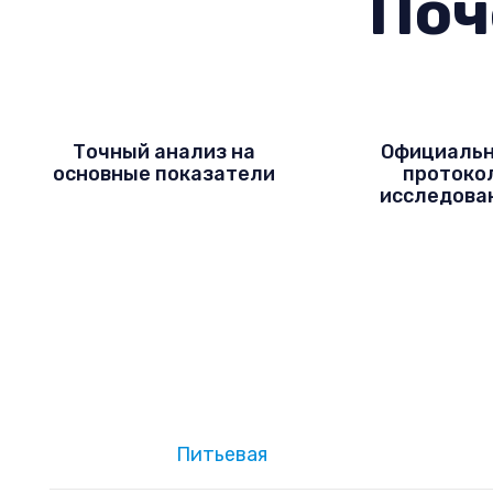
Поч
Точный анализ на
Официаль
основные показатели
протоко
исследова
Питьевая